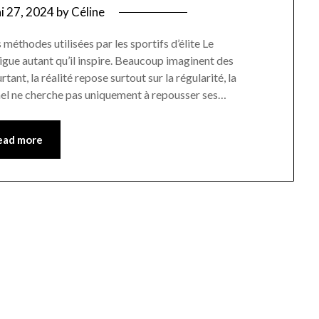
i 27, 2024
by
Céline
éthodes utilisées par les sportifs d’élite Le
gue autant qu’il inspire. Beaucoup imaginent des
nt, la réalité repose surtout sur la régularité, la
nnel ne cherche pas uniquement à repousser ses…
ead more