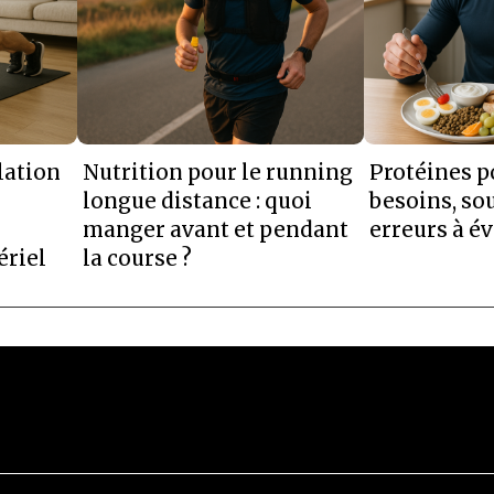
ation
Nutrition pour le running
Protéines po
longue distance : quoi
besoins, sou
manger avant et pendant
erreurs à év
ériel
la course ?