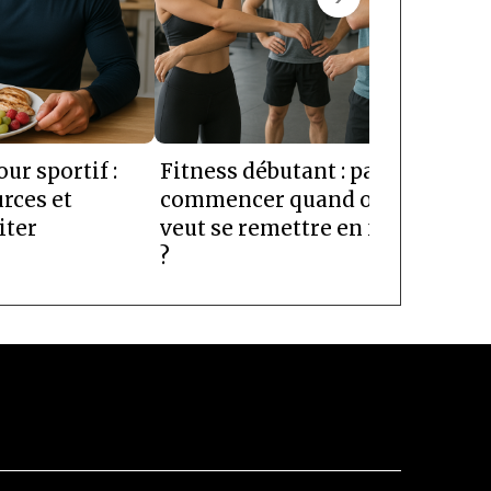
ur sportif :
Fitness débutant : par où
Coac
rces et
commencer quand on
pour
iter
veut se remettre en forme
marc
?
atte