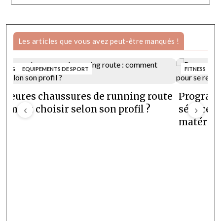
Les articles que vous avez peut-être manqués !
NNING
EQUIPEMENTS DE SPORT
FITNESS
lleures chaussures de running route
Programm
omment choisir selon son profil ?
‹
séances e
›
matériel