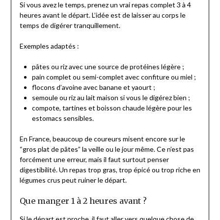
Si vous avez le temps, prenez un vrai repas complet 3 à 4
heures avant le départ. L’idée est de laisser au corps le
temps de digérer tranquillement.
Exemples adaptés :
pâtes ou riz avec une source de protéines légère ;
pain complet ou semi-complet avec confiture ou miel ;
flocons d’avoine avec banane et yaourt ;
semoule ou riz au lait maison si vous le digérez bien ;
compote, tartines et boisson chaude légère pour les
estomacs sensibles.
En France, beaucoup de coureurs misent encore sur le
“gros plat de pâtes” la veille ou le jour même. Ce n’est pas
forcément une erreur, mais il faut surtout penser
digestibilité. Un repas trop gras, trop épicé ou trop riche en
légumes crus peut ruiner le départ.
Que manger 1 à 2 heures avant ?
Si le départ est proche, il faut aller vers quelque chose de