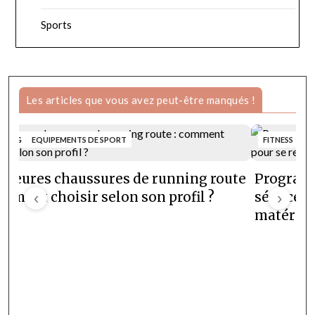
Sports
Les articles que vous avez peut-être manqués !
NNING
EQUIPEMENTS DE SPORT
FITNESS
lleures chaussures de running route
Programm
omment choisir selon son profil ?
‹
séances e
›
matériel