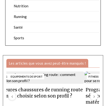
Nutrition
Running
Santé
Sports
Les articles que vous avez peut-être manqués !
NNING
EQUIPEMENTS DE SPORT
FITNESS
lleures chaussures de running route
Programm
omment choisir selon son profil ?
‹
séances e
›
matériel