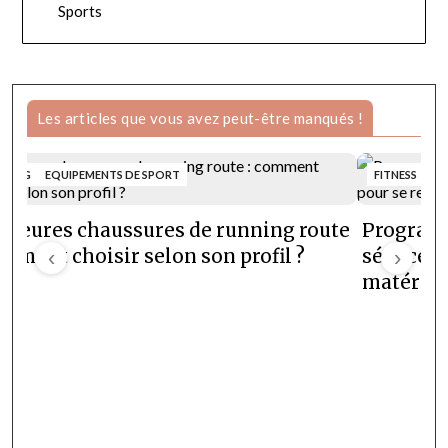
Sports
Les articles que vous avez peut-être manqués !
NNING
EQUIPEMENTS DE SPORT
FITNESS
lleures chaussures de running route
Programm
omment choisir selon son profil ?
‹
séances e
›
matériel