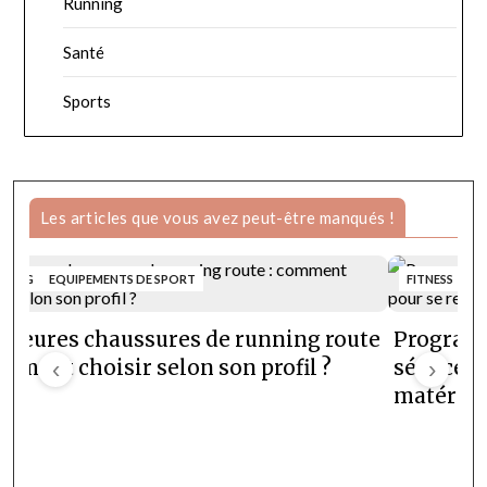
Running
Santé
Sports
Les articles que vous avez peut-être manqués !
NNING
EQUIPEMENTS DE SPORT
FITNESS
lleures chaussures de running route
Programm
omment choisir selon son profil ?
‹
séances e
›
matériel